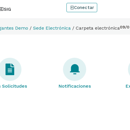
Conectar
SIG
09/0
gantes Demo
/
Sede Electrónica
/
Carpeta electrónica
 Solicitudes
Notificaciones
E