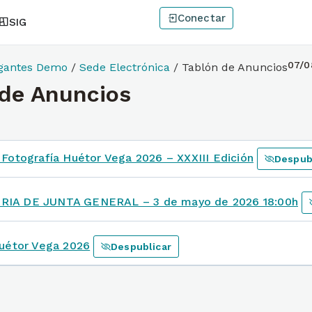
Conectar
SIG
07/0
gantes Demo
/
Sede Electrónica
/
Tablón de Anuncios
 de Anuncios
Fotografía Huétor Vega 2026 – XXXIII Edición
Despub
IA DE JUNTA GENERAL – 3 de mayo de 2026 18:00h
Huétor Vega 2026
Despublicar